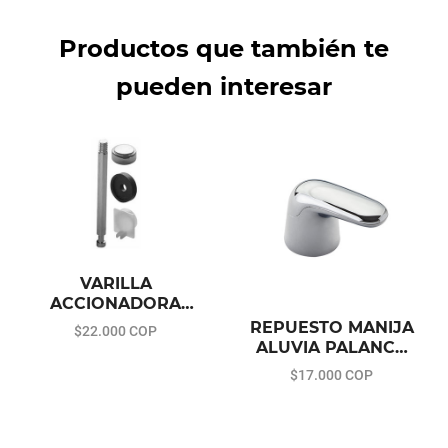
Productos que también te
pueden interesar
Share
VARILLA
ACCIONADORA
PARA BAÑERA
REPUESTO MANIJA
$22.000 COP
ALUVIA PALANCA
LAVAMANOS/LAVAP
$17.000 COP
LATOS/DUCHAS