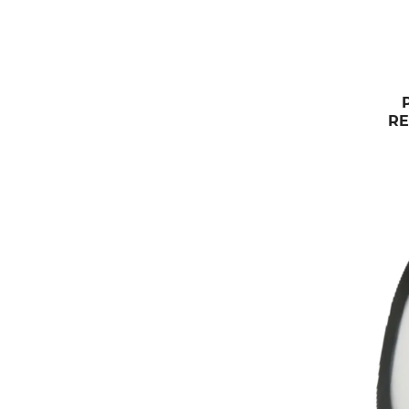
RE
CO