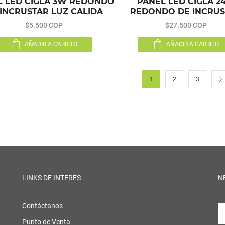
L LED CIGLA 3W REDONDO
PANEL LED CIGLA 2
 INCRUSTAR LUZ CALIDA
REDONDO DE INCRUS
$5.500 COP
$27.500 COP
AÑADIR A CARRITO
AÑADIR A CARRITO
1
2
3
LINKS DE INTERÉS
N
Contáctanos
Punto de Venta