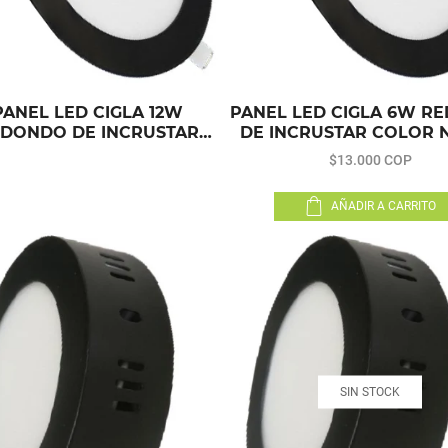
PANEL LED CIGLA 12W
PANEL LED CIGLA 6W R
DONDO DE INCRUSTAR
DE INCRUSTAR COLOR 
LOR NEGRO LUZ CALIDA
LUZ CALIDA
$13.000 COP
AÑADIR A CARRITO
SIN STOCK