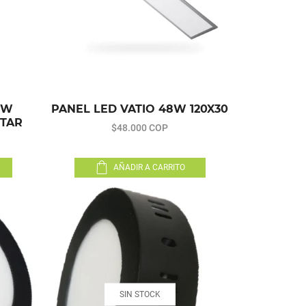
8W
PANEL LED VATIO 48W 120X30
TAR
$48.000 COP
AÑADIR A CARRITO
SIN STOCK